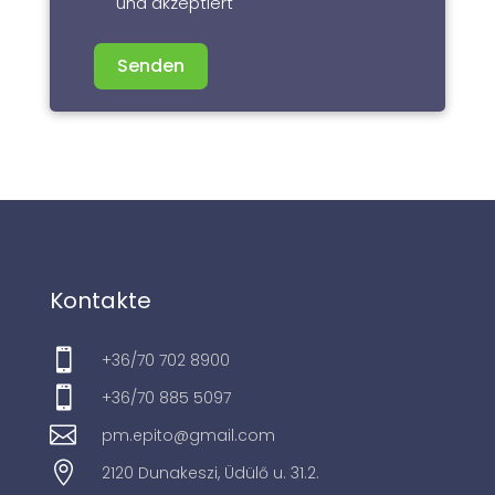
und akzeptiert
Senden
Kontakte

+36/70 702 8900

+36/70 885 5097

pm.epito@gmail.com

2120 Dunakeszi, Üdülő u. 31.2.